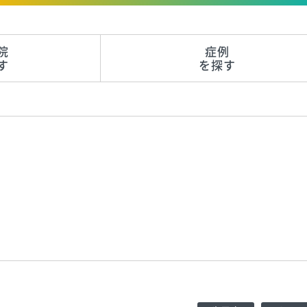
院
症例
す
を探す