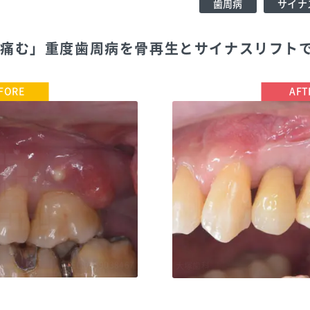
歯周病
サイナ
の痛む」重度歯周病を骨再生とサイナスリフト
TEL:0359038467
大塚歯科