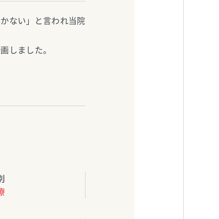
しかない」と言われ当院
計画しました。
別
療