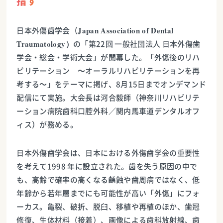
指す
Japan Association of Dental
日本外傷歯学会（
Traumatology）
の「第22回 一般社団法人 日本外傷歯
学会・総会・学術大会」が開幕した。「外傷後のリハ
ビリテーション ～オーラルリハビリテーションを再
考する～」をテーマに掲げ、8月15日までオンデマンド
配信にて実施。大会長は河合毅師（神奈川リハビリテ
ーション病院歯科口腔外科／関内馬車道デンタルオフ
ィス）が務める。
日本外傷歯学会は、日本における外傷歯学会の重要性
を考えて1998 年に設立された。歯を失う原因の中で
も、高齢で確率の高くなる齲蝕や歯周病ではなく、低
年齢から若年層までにも可能性が高い「外傷」にフォ
ーカス。亀裂、破折、脱臼、移植や再植のほか、歯冠
修復、生体材料（接着）、画像による歯科放射線、歯