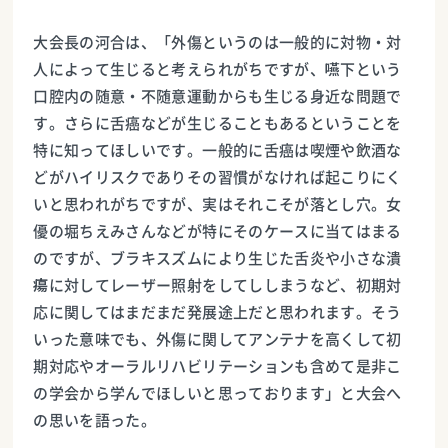
大会長の河合は、「外傷というのは一般的に対物・対
人によって生じると考えられがちですが、嚥下という
口腔内の随意・不随意運動からも生じる身近な問題で
す。さらに舌癌などが生じることもあるということを
特に知ってほしいです。一般的に舌癌は喫煙や飲酒な
どがハイリスクでありその習慣がなければ起こりにく
いと思われがちですが、実はそれこそが落とし穴。女
優の堀ちえみさんなどが特にそのケースに当てはまる
のですが、ブラキスズムにより生じた舌炎や小さな潰
瘍に対してレーザー照射をしてししまうなど、初期対
応に関してはまだまだ発展途上だと思われます。そう
いった意味でも、外傷に関してアンテナを高くして初
期対応やオーラルリハビリテーションも含めて是非こ
の学会から学んでほしいと思っております」と大会へ
の思いを語った。