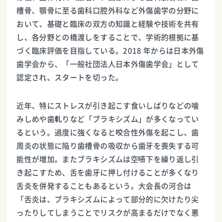
槽骨、顎骨に至る歯科口腔外科など外傷歯学の分野に
おいて、基礎と臨床の双方の知識と経験や技術を共有
し、各分野との橋渡しをすることで、学術的根拠に基
づく臨床評価を目指している。2018 年からは日本外傷
歯学会から、「一般社団法人日本外傷歯学会」として
認定され、スタートを切った。
近年、特にストレスが引き起こす食いしばりなどの噛
みしめや歯軋りなど「ブラキシズム」が多くなってい
るという。過度に強くなると咬合性外傷を起こし、歯
周炎の状態に陥り歯槽骨の吸収から歯牙を喪失する可
能性が増加。またブラキシズムは空嚥下を繰り返し引
き起こすため、舌を歯牙に押し付けることが多くなり
舌炎を併発することもあるという。大会長の河合は
「舌炎は、ブラキシズムによって部分的に欠けたり尖
ったりしてしまうことでリスクが高まるだけでなく悪