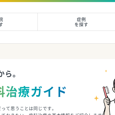
院
症例
す
を探す
から。
科治療ガイド
だって思うことは同じです。