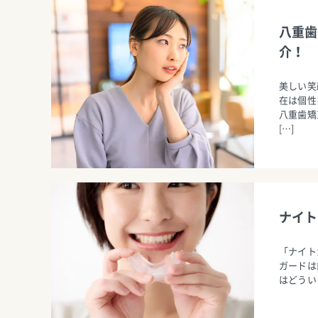
八重歯
介！
美しい笑
在は個性
八重歯矯
[…]
ナイト
「ナイト
ガードは
はどうい