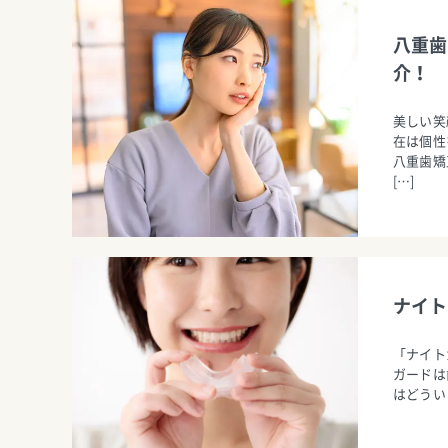
八重歯
介！
美しい笑
在は個性
八重歯矯
[…]
ナイト
「ナイト
ガードは
はどうい