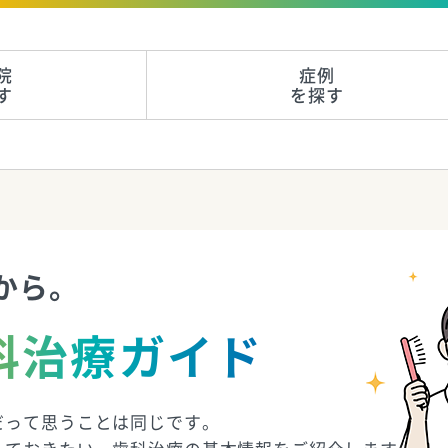
院
症例
す
を探す
から。
科治療ガイド
だって思うことは同じです。