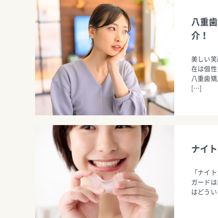
八重歯
介！
美しい笑
在は個性
八重歯矯
[…]
ナイト
「ナイト
ガードは
はどうい