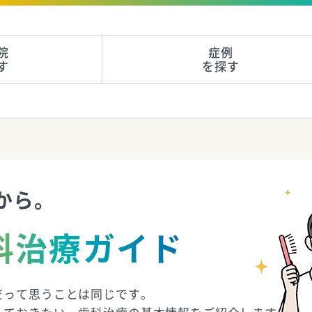
院
症例
す
を探す
から。
科治療ガイド
だって思うことは同じです。