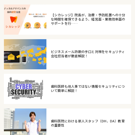
【シカレッジ】院長が、治療・予防処置への十分
な時間を確保できるよう、経営面・業務効率面の
サポートを行……
ビジネスメール詐欺の手口と対策をセキュリティ
会社担当者が徹底解説！
歯科医師も他人事ではない情報セキュリティにつ
いて簡単に解説！
歯科医院における新人スタッフ（DH、DA）教育
の重要性