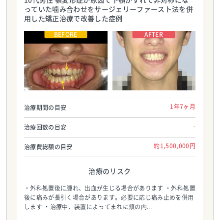
っていた噛み合わせをサージェリーファースト法を併
用した矯正治療で改善した症例
医療法人NATURALEE_さわだデンタルクリ
医療法人NATURALEE_さわだデンタルクリ
ニック
ニック
TEL:0729998888
TEL:0729998888
1年7ヶ月
治療期間の目安
-
治療回数の目安
約1,500,000円
治療費総額の目安
治療のリスク
・外科処置後に腫れ、出血が生じる場合があります ・外科処置
後に痛みが長引く場合があります。必要に応じ痛み止めを併用
します ・治療中、装置によってまれに頬の内...