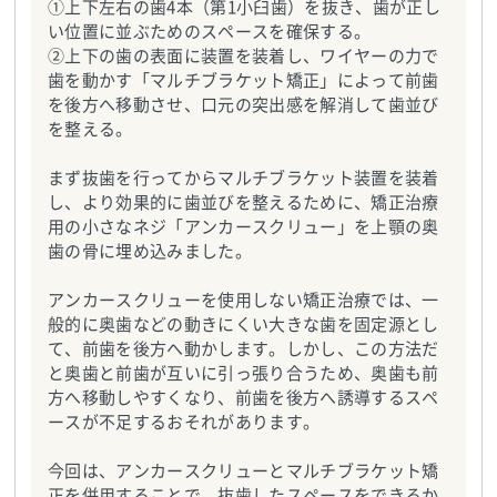
①上下左右の歯4本（第1小臼歯）を抜き、歯が正し
い位置に並ぶためのスペースを確保する。
②上下の歯の表面に装置を装着し、ワイヤーの力で
歯を動かす「マルチブラケット矯正」によって前歯
を後方へ移動させ、口元の突出感を解消して歯並び
を整える。
まず抜歯を行ってからマルチブラケット装置を装着
し、より効果的に歯並びを整えるために、矯正治療
用の小さなネジ「アンカースクリュー」を上顎の奥
歯の骨に埋め込みました。
アンカースクリューを使用しない矯正治療では、一
般的に奥歯などの動きにくい大きな歯を固定源とし
て、前歯を後方へ動かします。しかし、この方法だ
と奥歯と前歯が互いに引っ張り合うため、奥歯も前
方へ移動しやすくなり、前歯を後方へ誘導するスペ
ースが不足するおそれがあります。
今回は、アンカースクリューとマルチブラケット矯
正を併用することで、抜歯したスペースをできるか