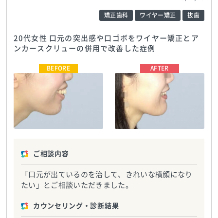
矯正歯科
ワイヤー矯正
抜歯
20代女性 口元の突出感や口ゴボをワイヤー矯正とア
ンカースクリューの併用で改善した症例
医療法人NATURALEE_さわだデ
医療法人NATURALEE_さわだデ
ンタルクリニック
TEL:0729998888
ンタルクリニック
TEL:0729998888
ご相談内容
「口元が出ているのを治して、きれいな横顔になり
たい」とご相談いただきました。
カウンセリング・診断結果