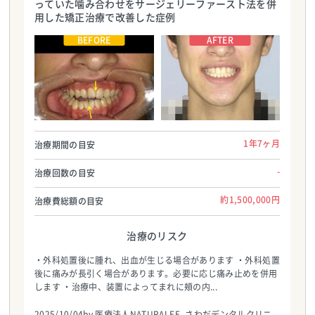
っていた噛み合わせをサージェリーファースト法を併
用した矯正治療で改善した症例
医療法人NATURALEE_さわだデンタルクリ
医療法人NATURALEE_さわだデンタルクリ
ニック
ニック
TEL:0729998888
TEL:0729998888
1年7ヶ月
治療期間の目安
-
治療回数の目安
約1,500,000円
治療費総額の目安
治療のリスク
・外科処置後に腫れ、出血が生じる場合があります ・外科処置
後に痛みが長引く場合があります。必要に応じ痛み止めを併用
します ・治療中、装置によってまれに頬の内...
2025/10/04
by.医療法人NATURALEE_さわだデンタルクリニ