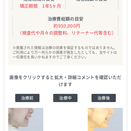
矯正期間 1年5ヶ月
-
治療費総額の目安
約950,000円
（検査代や月々の調整料、リテーナー代等含む）
※掲載された情報は治療の効果を保証するものではありません。
ご利用により万一何らかの損害が発生したとしても、当サイトは
一切責任を負いかねますのでご了承ください。
画像をクリックすると拡大・詳細コメントを確認いただ
けます
治療前
治療中
治療後
医療法人
NATURALEE_さわだ
デンタルクリニック
TEL:0729998888
医療法人
医療法人
NATURALEE_さわだ
NATURALEE_さわだ
医療法人
デンタルクリニック
TEL:0729998888
デンタルクリニック
TEL:0729998888