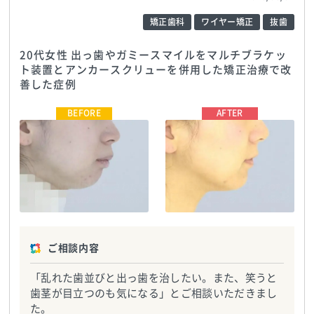
矯正歯科
ワイヤー矯正
抜歯
20代女性 出っ歯やガミースマイルをマルチブラケッ
ト装置とアンカースクリューを併用した矯正治療で改
善した症例
医療法人NATURALEE_さわだデ
医療法人NATURALEE_さわだデ
ンタルクリニック
TEL:0729998888
ンタルクリニック
TEL:0729998888
ご相談内容
「乱れた歯並びと出っ歯を治したい。また、笑うと
歯茎が目立つのも気になる」とご相談いただきまし
た。