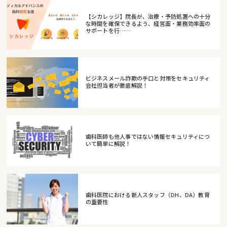
【シカレッジ】院長が、治療・予防処置への十分
な時間を確保できるよう、経営面・業務効率面の
サポートを行……
ビジネスメール詐欺の手口と対策をセキュリティ
会社担当者が徹底解説！
歯科医師も他人事ではない情報セキュリティにつ
いて簡単に解説！
歯科医院における新人スタッフ（DH、DA）教育
の重要性