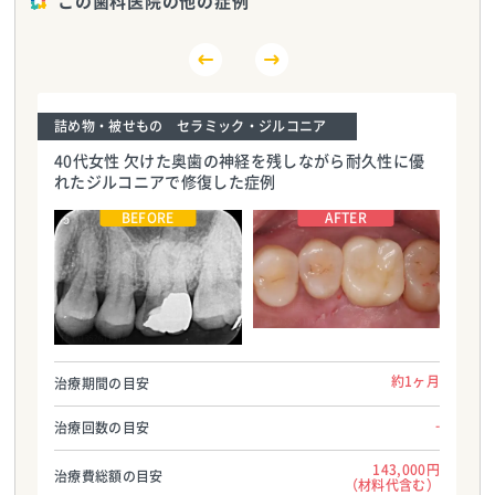
この歯科医院の他の症例
詰め物・被せもの セラミック・ジルコニア
40代女性 欠けた奥歯の神経を残しながら耐久性に優
れたジルコニアで修復した症例
海谷歯科医院
TEL:0352611515
海谷歯科医院
TEL:0352611515
約1ヶ月
治療期間の目安
-
治療回数の目安
143,000円
治療費総額の目安
（材料代含む）