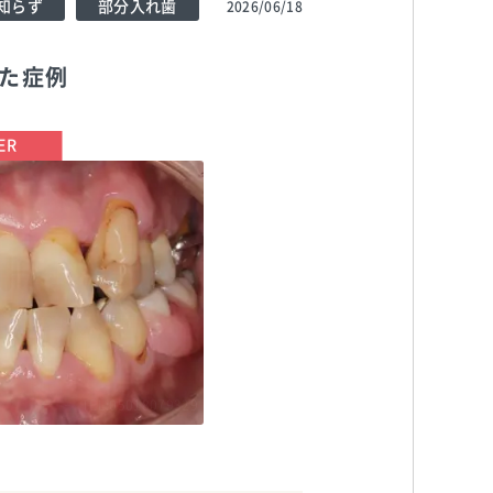
知らず
部分入れ歯
2026/06/18
った症例
TEL:05018079329