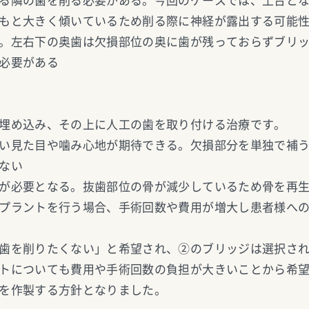
る隣の歯を削る必要がある。今回のケースでは、土台と
もと大きく傾いているため削る際に神経が露出する可能
。左右下の奥歯は欠損部位の奥に歯が残っておらずブリ
必要がある
埋め込み、その上に人工の歯を取り付ける治療です。
い見た目や噛み心地が期待できる。欠損部分を単独で補
ない
が必要となる。抜歯部位の骨が減少しているため骨を再
プラントを行う場合、手術回数や費用が増大し患者様へ
歯を削りたくない」と希望され、②のブリッジは選択さ
トについても費用や手術回数の負担が大きいことから希
を作製する方針となりました。