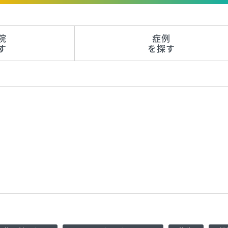
院
症例
す
を探す