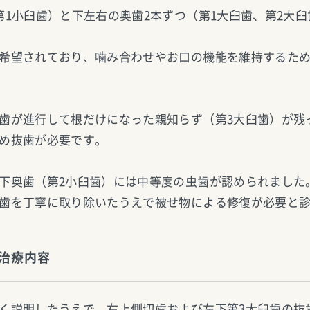
第1小臼歯）と下左右の奥歯2本ずつ（第1大臼歯、第2大
希望されており、噛み合わせやお口の機能を維持するた
歯が進行して根だけになった親知らず（第3大臼歯）が残
め抜歯が必要です。
下奥歯（第2小臼歯）には中等度の虫歯が認められました
歯を丁寧に取り除いたうえで被せ物による修復が必要と
治療内容
く説明したうえで、右上側切歯および左下第3大臼歯の抜