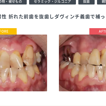
め物・被せもの
セラミック・ジルコニア
抜歯
親
男性 折れた前歯を抜歯しダヴィンチ義歯で補
TEL:05018079329
日比谷公園前歯科医院