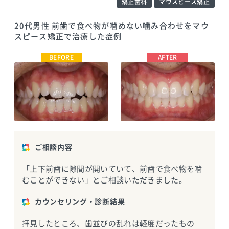
矯正歯科
マウスピース矯正
20代男性 前歯で食べ物が噛めない噛み合わせをマウ
スピース矯正で治療した症例
南舘歯科医院
TEL:0223244880
南舘歯科医院
TEL:0223244880
ご相談内容
「上下前歯に隙間が開いていて、前歯で食べ物を噛
むことができない」とご相談いただきました。
カウンセリング・診断結果
拝見したところ、歯並びの乱れは軽度だったもの