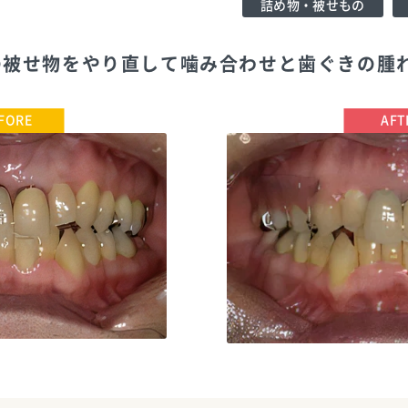
詰め物・被せもの
歯の被せ物をやり直して噛み合わせと歯ぐきの腫
TEL:0423521551
こすが歯科医院