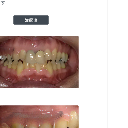
ます
治療後
が歯科医院
TEL:0423521551