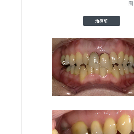
画
治療前
こすが歯科医院
TEL:042352