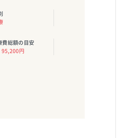
別
療
療費総額の目安
95,200円