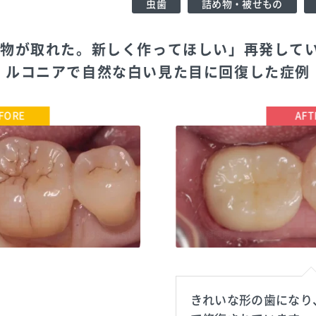
虫歯
詰め物・被せもの
め物が取れた。新しく作ってほしい」再発して
ルコニアで自然な白い見た目に回復した症例
TEL:0352611515
海谷歯科医院
きれいな形の歯になり