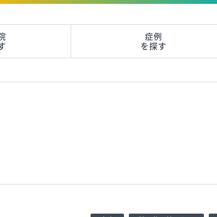
院
症例
す
を探す