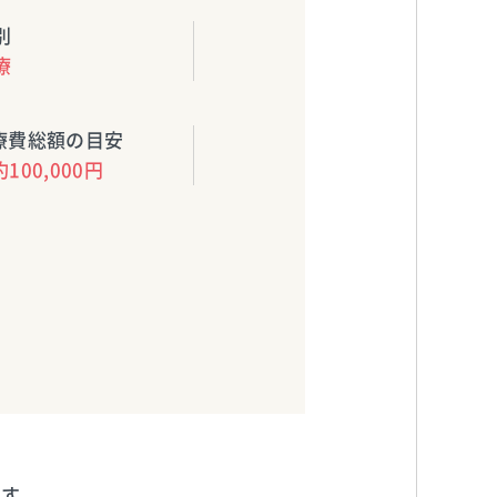
別
療
療費総額の目安
約100,000円
ます