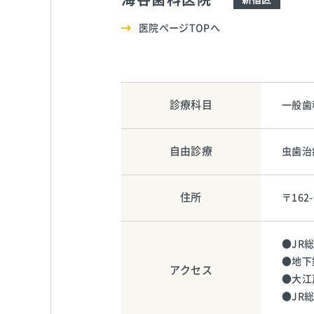
医院ページTOPへ
診療科目
一般歯
自由診療
虫歯治
住所
〒16
●JR
●地下
アクセス
●大江
●JR