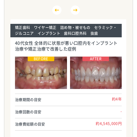
矯正歯科 ワイヤー矯正 詰め物・被せもの セラミック・
ジルコニア インプラント 歯科口腔外科 抜歯
40代女性 全体的に状態が悪い口腔内をインプラント
治療や矯正治療で改善した症例
大塚歯科
大塚歯科
TEL:0359038467
TEL:0359038467
約4年
治療期間の目安
-
治療回数の目安
約4,545,000円
治療費総額の目安