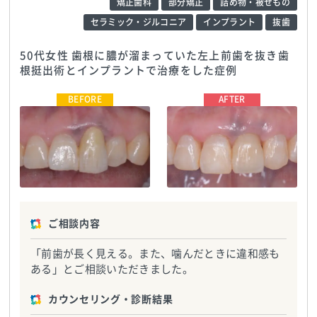
矯正歯科
部分矯正
詰め物・被せもの
セラミック・ジルコニア
インプラント
抜歯
50代女性 歯根に膿が溜まっていた左上前歯を抜き歯
根挺出術とインプラントで治療をした症例
大塚歯科
TEL:0359038467
大塚歯科
TEL:0359038467
ご相談内容
「前歯が長く見える。また、噛んだときに違和感も
ある」とご相談いただきました。
カウンセリング・診断結果