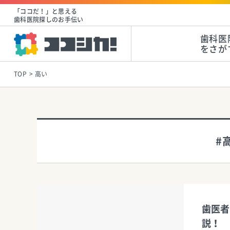
「ココだ！」と思える
歯科医院探しのお手伝い
歯科医
をさが
TOP
高い
#
歯医者
説！