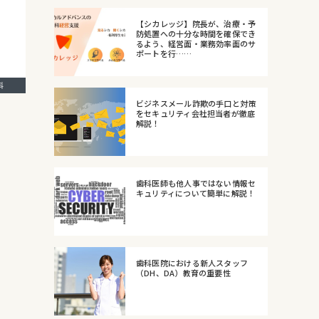
【シカレッジ】院長が、治療・予
防処置への十分な時間を確保でき
るよう、経営面・業務効率面のサ
ポートを行……
歯科
ビジネスメール詐欺の手口と対策
をセキュリティ会社担当者が徹底
解説！
歯科医師も他人事ではない情報セ
キュリティについて簡単に解説！
歯科医院における新人スタッフ
（DH、DA）教育の重要性