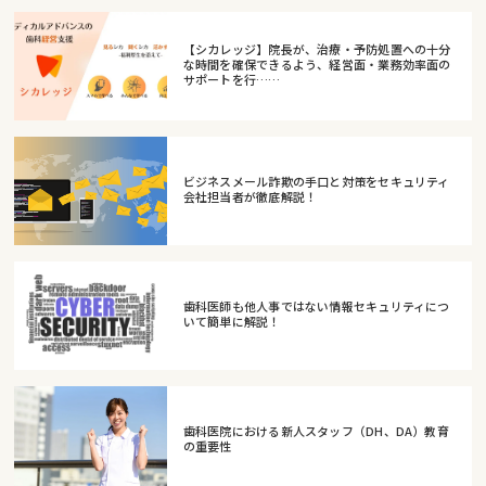
【シカレッジ】院長が、治療・予防処置への十分
な時間を確保できるよう、経営面・業務効率面の
サポートを行……
ビジネスメール詐欺の手口と対策をセキュリティ
会社担当者が徹底解説！
歯科医師も他人事ではない情報セキュリティにつ
いて簡単に解説！
歯科医院における新人スタッフ（DH、DA）教育
の重要性