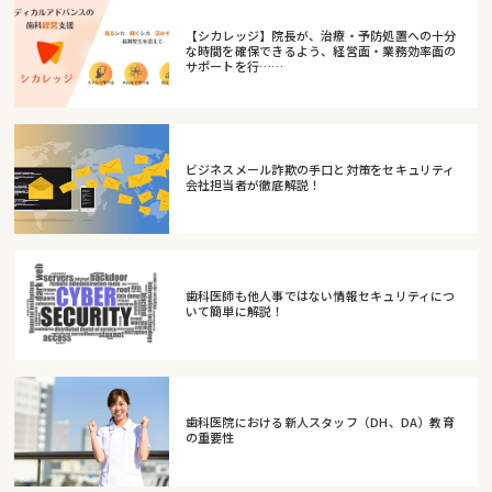
【シカレッジ】院長が、治療・予防処置への十分
な時間を確保できるよう、経営面・業務効率面の
サポートを行……
ビジネスメール詐欺の手口と対策をセキュリティ
会社担当者が徹底解説！
歯科医師も他人事ではない情報セキュリティにつ
いて簡単に解説！
歯科医院における新人スタッフ（DH、DA）教育
の重要性