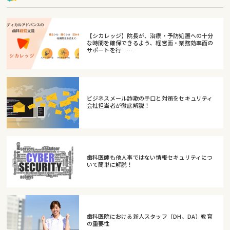
【シカレッジ】院長が、治療・予防処置への十分
な時間を確保できるよう、経営面・業務効率面の
サポートを行……
ビジネスメール詐欺の手口と対策をセキュリティ
会社担当者が徹底解説！
歯科医師も他人事ではない情報セキュリティにつ
いて簡単に解説！
歯科医院における新人スタッフ（DH、DA）教育
の重要性