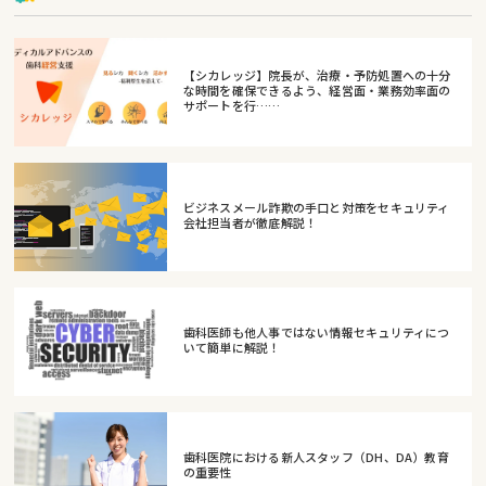
【シカレッジ】院長が、治療・予防処置への十分
な時間を確保できるよう、経営面・業務効率面の
サポートを行……
ビジネスメール詐欺の手口と対策をセキュリティ
会社担当者が徹底解説！
歯科医師も他人事ではない情報セキュリティにつ
いて簡単に解説！
歯科医院における新人スタッフ（DH、DA）教育
の重要性