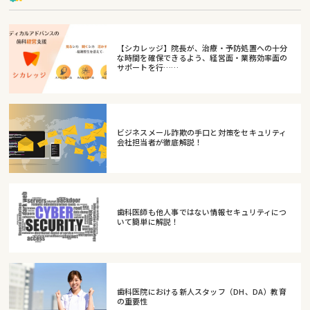
【シカレッジ】院長が、治療・予防処置への十分
な時間を確保できるよう、経営面・業務効率面の
サポートを行……
ビジネスメール詐欺の手口と対策をセキュリティ
会社担当者が徹底解説！
歯科医師も他人事ではない情報セキュリティにつ
いて簡単に解説！
歯科医院における新人スタッフ（DH、DA）教育
の重要性