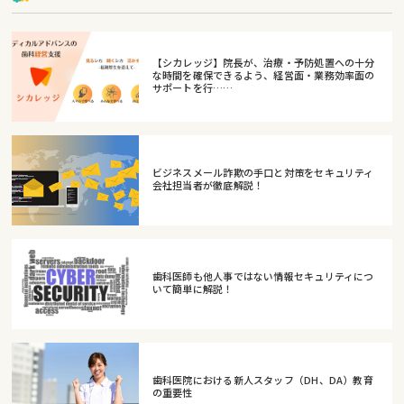
【シカレッジ】院長が、治療・予防処置への十分
な時間を確保できるよう、経営面・業務効率面の
サポートを行……
ビジネスメール詐欺の手口と対策をセキュリティ
会社担当者が徹底解説！
歯科医師も他人事ではない情報セキュリティにつ
いて簡単に解説！
歯科医院における新人スタッフ（DH、DA）教育
の重要性