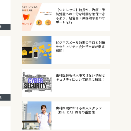
【シカレッジ】院長が、治療・予
防処置への十分な時間を確保でき
るよう、経営面・業務効率面のサ
ポートを行……
の他
ビジネスメール詐欺の手口と対策
をセキュリティ会社担当者が徹底
解説！
歯科医師も他人事ではない情報セ
キュリティについて簡単に解説！
の他
歯科医院における新人スタッフ
（DH、DA）教育の重要性