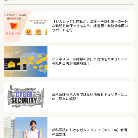
【シカレッジ】院長が、治療・予防処置への十分
な時間を確保できるよう、経営面・業務効率面の
サポートを行……
ビジネスメール詐欺の手口と対策をセキュリティ
会社担当者が徹底解説！
歯科医師も他人事ではない情報セキュリティにつ
いて簡単に解説！
歯科医院における新人スタッフ（DH、DA）教育
の重要性