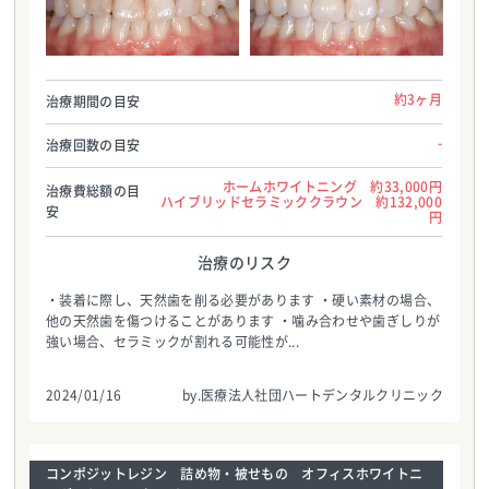
医療法人社団ハートデンタルクリニック
医療法人社団ハートデンタルクリニック
TEL:0986587700
TEL:0986587700
約3ヶ月
治療期間の目安
-
治療回数の目安
ホームホワイトニング 約33,000円
治療費総額の目
ハイブリッドセラミッククラウン 約132,000
安
円
治療のリスク
・装着に際し、天然歯を削る必要があります ・硬い素材の場合、
他の天然歯を傷つけることがあります ・噛み合わせや歯ぎしりが
強い場合、セラミックが割れる可能性が...
2024/01/16
by.医療法人社団ハートデンタルクリニック
コンポジットレジン 詰め物・被せもの オフィスホワイトニ