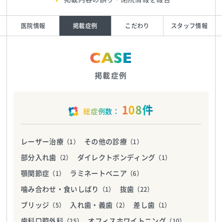
医院情報
掲載症例
こだわり
スタッフ情報
CASE
掲載症例
108件
総症例数：
レーザー治療
その他の診療
（1）
（1）
部分入れ歯
ダイレクトボンディング
（2）
（1）
顎関節症
ラミネートベニア
（1）
（6）
噛み合わせ・食いしばり
抜歯
（1）
（22）
ブリッジ
入れ歯・義歯
差し歯
（5）
（2）
（1）
歯科口腔外科
オフィスホワイトニング
（25）
（10）