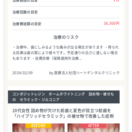
治療期間の目安
‐
治療回数の目安
38,500円
治療費総額の目安
治療のリスク
・治療中、歯にしみるような痛みが出る場合があります ・得られ
る効果は歯の質により様々です。予定通りの白さに達しない場合
もあります ・自費診療（保険適用外治療...
2024/02/09
by.医療法人社団ハートデンタルクリニック
コンポジットレジン ホームホワイトニング 詰め物・被せも
の セラミック・ジルコニア
20代女性 詰め物が欠けた前歯と変色が目立つ前歯を
「ハイブリッドセラミック」の被せ物で改善した症例