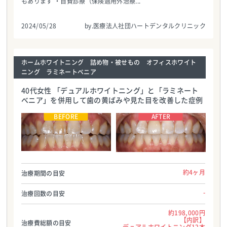
もあります ・自費診療（保険適用外治療...
2024/05/28
by.医療法人社団ハートデンタルクリニック
ホームホワイトニング 詰め物・被せもの オフィスホワイト
ニング ラミネートベニア
40代女性 「デュアルホワイトニング」と「ラミネート
べニア」を併用して歯の黄ばみや見た目を改善した症例
医療法人社団ハートデンタルクリニック
医療法人社団ハートデンタルクリニック
TEL:0986587700
TEL:0986587700
約4ヶ月
治療期間の目安
-
治療回数の目安
約198,000円
【内訳】
治療費総額の目安
デュアルホワイトニング12本