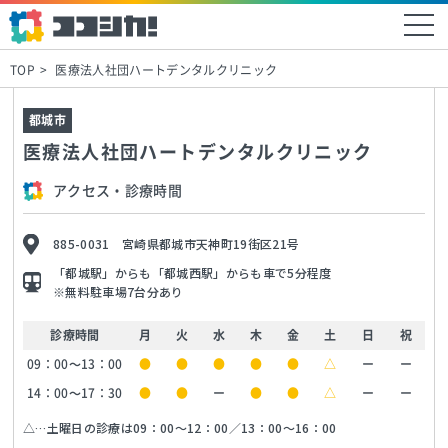
TOP
医療法人社団ハートデンタルクリニック
都城市
医療法人社団ハートデンタルクリニック
アクセス・診療時間
885-0031 宮崎県都城市天神町19街区21号
「都城駅」からも「都城西駅」からも車で5分程度
※無料駐車場7台分あり
診療時間
月
火
水
木
金
土
日
祝
09：00～13：00
●
●
●
●
●
△
ー
ー
14：00～17：30
●
●
ー
●
●
△
ー
ー
△…土曜日の診療は09：00～12：00／13：00～16：00