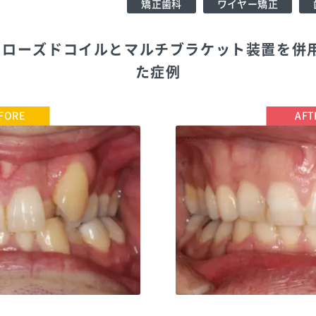
矯正歯科
ワイヤー矯正
をクローズドコイルとマルチブラケット装置を併
た症例
TEL:0475521781
鈴木歯科医院