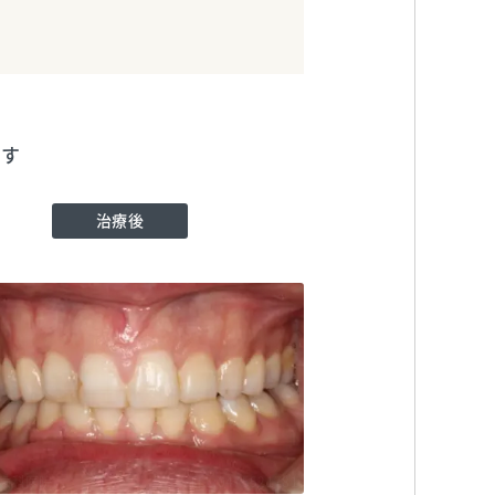
ます
治療後
歯科医院
TEL:0475521781