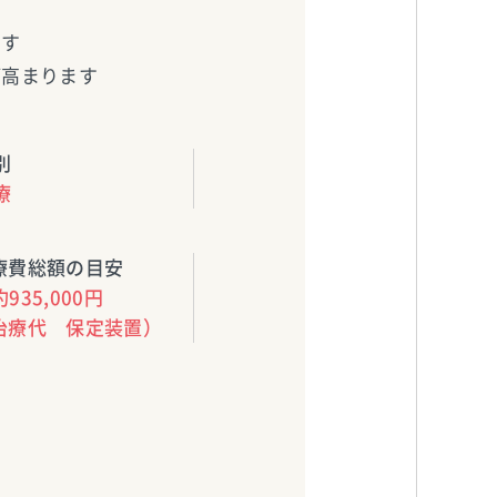
ます
が高まります
別
療
療費総額の目安
約935,000円
治療代 保定装置）