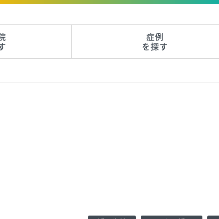
院
症例
す
を探す