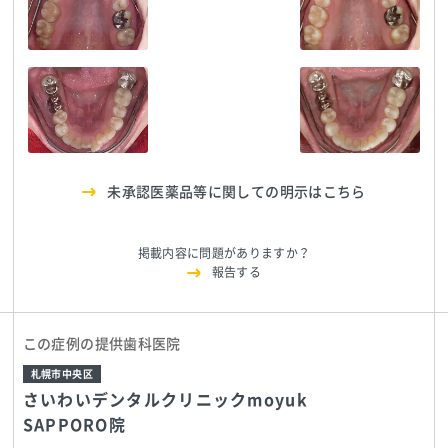
さいわいデンタルク
さいわいデンタルク
リニックmoyuk
リニックmoyuk
さいわいデンタルク
SAPPORO院
TEL:05018094594
SAPPORO院
TEL:05018094594
リニックmoyuk
SAPPORO院
TEL:05018094594
さいわいデンタルク
さいわいデンタルク
リニックmoyuk
リニックmoyuk
SAPPORO院
TEL:05018094594
SAPPORO院
TEL:05018094594
未承認医薬品等に関しての明示はこちら
掲載内容に問題がありますか？
報告する
この症例の提供歯科医院
札幌市中央区
さいわいデンタルクリニックmoyuk
SAPPORO院