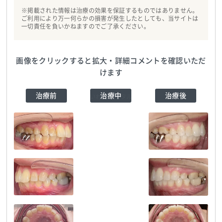
※掲載された情報は治療の効果を保証するものではありません。
ご利用により万一何らかの損害が発生したとしても、当サイトは
一切責任を負いかねますのでご了承ください。
画像をクリックすると拡大・詳細コメントを確認いただ
けます
治療前
治療中
治療後
さいわいデンタルク
リニックmoyuk
SAPPORO院
TEL:05018094594
さいわいデンタルク
さいわいデンタルク
リニックmoyuk
リニックmoyuk
さいわいデンタルク
SAPPORO院
TEL:05018094594
SAPPORO院
TEL:05018094594
リニックmoyuk
SAPPORO院
TEL:05018094594
さいわいデンタルク
さいわいデンタルク
リニックmoyuk
リニックmoyuk
さいわいデンタルク
SAPPORO院
TEL:05018094594
SAPPORO院
TEL:05018094594
リニックmoyuk
SAPPORO院
TEL:05018094594