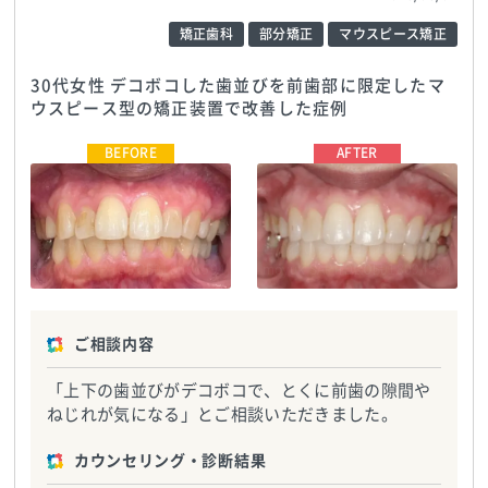
矯正歯科
部分矯正
マウスピース矯正
30代女性 デコボコした歯並びを前歯部に限定したマ
ウスピース型の矯正装置で改善した症例
さいわいデンタルクリニック
さいわいデンタルクリニック
moyuk SAPPORO院
TEL:05018094594
moyuk SAPPORO院
TEL:05018094594
ご相談内容
「上下の歯並びがデコボコで、とくに前歯の隙間や
ねじれが気になる」とご相談いただきました。
カウンセリング・診断結果