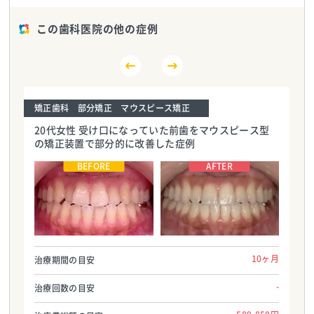
この歯科医院の他の症例
矯正歯科 部分矯正 マウスピース矯正
20代女性 受け口になっていた前歯をマウスピース型
の矯正装置で部分的に改善した症例
さいわいデンタルクリニックmoyuk
さいわいデンタルクリニックmoyuk
SAPPORO院
SAPPORO院
TEL:05018094594
TEL:05018094594
10ヶ月
治療期間の目安
-
治療回数の目安