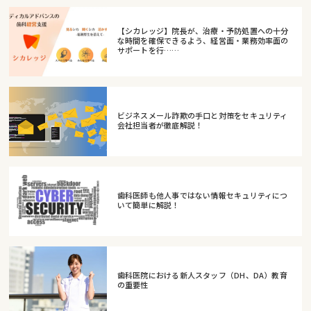
【シカレッジ】院長が、治療・予防処置への十分
な時間を確保できるよう、経営面・業務効率面の
サポートを行……
ビジネスメール詐欺の手口と対策をセキュリティ
会社担当者が徹底解説！
歯科医師も他人事ではない情報セキュリティにつ
いて簡単に解説！
歯科医院における新人スタッフ（DH、DA）教育
の重要性