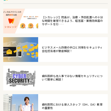
【シカレッジ】院長が、治療・予防処置への十分
な時間を確保できるよう、経営面・業務効率面の
サポートを行……
ビジネスメール詐欺の手口と対策をセキュリティ
会社担当者が徹底解説！
歯科医師も他人事ではない情報セキュリティにつ
いて簡単に解説！
歯科医院における新人スタッフ（DH、DA）教育
の重要性