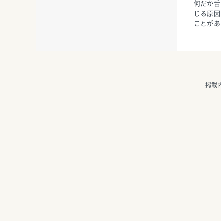
何だか舌
じる原因
ことがあ
掲載