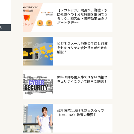
【シカレッジ】院長が、治療・予
防処置への十分な時間を確保でき
るよう、経営面・業務効率面のサ
ポートを行……
の他
ビジネスメール詐欺の手口と対策
をセキュリティ会社担当者が徹底
解説！
歯科医師も他人事ではない情報セ
キュリティについて簡単に解説！
歯科医院における新人スタッフ
（DH、DA）教育の重要性