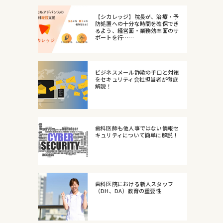
【シカレッジ】院長が、治療・予
防処置への十分な時間を確保でき
るよう、経営面・業務効率面のサ
ポートを行……
ビジネスメール詐欺の手口と対策
をセキュリティ会社担当者が徹底
解説！
歯科医師も他人事ではない情報セ
キュリティについて簡単に解説！
歯科医院における新人スタッフ
（DH、DA）教育の重要性