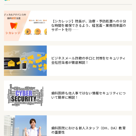
【シカレッジ】院長が、治療・予防処置への十分
な時間を確保できるよう、経営面・業務効率面の
サポートを行……
ビジネスメール詐欺の手口と対策をセキュリティ
会社担当者が徹底解説！
歯科医師も他人事ではない情報セキュリティにつ
いて簡単に解説！
歯科医院における新人スタッフ（DH、DA）教育
の重要性