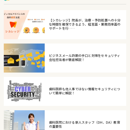
【シカレッジ】院長が、治療・予防処置への十分
な時間を確保できるよう、経営面・業務効率面の
サポートを行……
ビジネスメール詐欺の手口と対策をセキュリティ
会社担当者が徹底解説！
歯科医師も他人事ではない情報セキュリティにつ
いて簡単に解説！
歯科医院における新人スタッフ（DH、DA）教育
の重要性