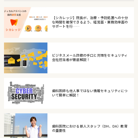
【シカレッジ】院長が、治療・予防処置への十分
な時間を確保できるよう、経営面・業務効率面の
サポートを行……
ビジネスメール詐欺の手口と対策をセキュリティ
会社担当者が徹底解説！
歯科医師も他人事ではない情報セキュリティにつ
いて簡単に解説！
歯科医院における新人スタッフ（DH、DA）教育
の重要性