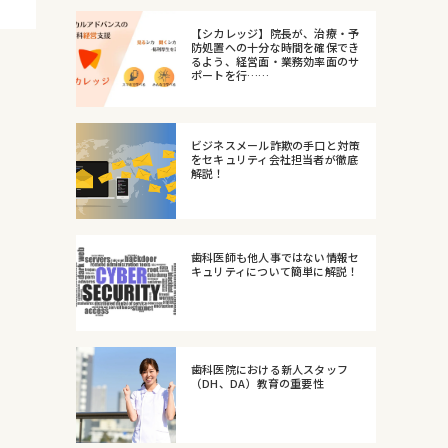
【シカレッジ】院長が、治療・予
防処置への十分な時間を確保でき
るよう、経営面・業務効率面のサ
ポートを行……
ビジネスメール詐欺の手口と対策
をセキュリティ会社担当者が徹底
解説！
歯科医師も他人事ではない情報セ
キュリティについて簡単に解説！
歯科医院における新人スタッフ
（DH、DA）教育の重要性