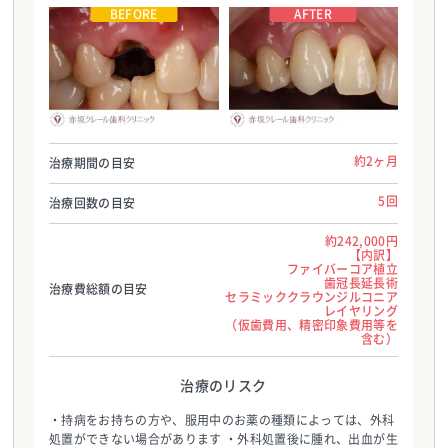
赤坂クレール歯科クリニック
赤坂クレール歯科クリニック
TEL:0357977970
TEL:0357977970
約2ヶ月
治療期間の目安
5回
治療回数の目安
約242,000円
【内訳】
ファイバーコア植立
歯冠長延長術
治療費総額の目安
セラミッククラウンジルコニア
レイヤリング
（仮歯費用、精密印象費用等を
含む）
治療のリスク
・持病をお持ちの方や、服用中のお薬の種類によっては、外科
処置ができない場合があります ・外科処置後に腫れ、出血が生