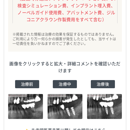
検査シミュレーション費、インプラント埋入費、
ノーベルガイド使用費、アバットメント費、ジル
コニアクラウン作製費用をすべて含む）
※掲載された情報は治療の効果を保証するものではありません。
ご利用により万一何らかの損害が発生したとしても、当サイトは
一切責任を負いかねますのでご了承ください。
画像をクリックすると拡大・詳細コメントを確認いただ
けます
治療前
治療中
治療後
赤坂クレール歯科ク
赤坂クレール歯科ク
赤坂クレール歯科ク
リニック
TEL:0357977970
リニック
TEL:0357977970
リニック
TEL:0357977970