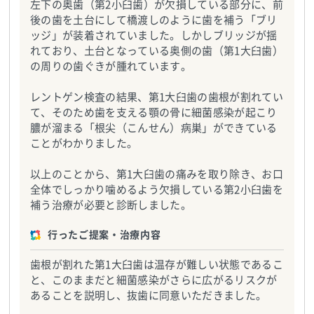
左下の奥歯（第2小臼歯）が欠損している部分に、前
後の歯を土台にして橋渡しのように歯を補う「ブリ
ッジ」が装着されていました。しかしブリッジが揺
れており、土台となっている奥側の歯（第1大臼歯）
の周りの歯ぐきが腫れています。
レントゲン検査の結果、第1大臼歯の歯根が割れてい
て、そのため歯を支える顎の骨に細菌感染が起こり
膿が溜まる「根尖（こんせん）病巣」ができている
ことがわかりました。
以上のことから、第1大臼歯の痛みを取り除き、お口
全体でしっかり噛めるよう欠損している第2小臼歯を
補う治療が必要と診断しました。
行ったご提案・治療内容
歯根が割れた第1大臼歯は温存が難しい状態であるこ
と、このままだと細菌感染がさらに広がるリスクが
あることを説明し、抜歯に同意いただきました。