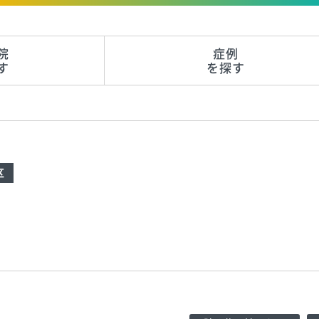
院
症例
す
を探す
区