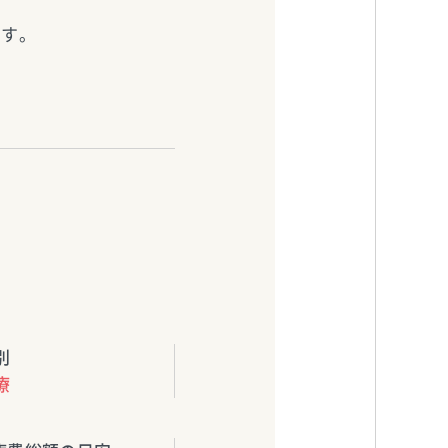
ます。
別
療