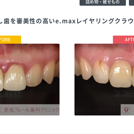
詰め物・被せもの
差し歯を審美性の高いe.maxレイヤリングクラ
TEL:0357977970
赤坂クレール歯科クリニック