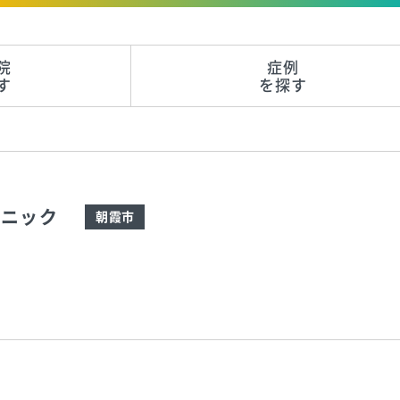
院
症例
す
を探す
リニック
朝霞市