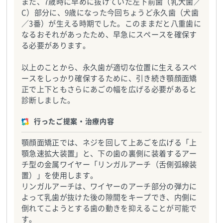
また、7歳時に早めに抜けていた左下前歯（乳犬歯／
C）部分に、9歳になった今回ちょうど永久歯（犬歯
／3番）が生える時期でした。このままだと八重歯に
なるおそれがあったため、早急にスペースを確保す
る必要があります。
以上のことから、永久歯が適切な位置に生えるスペ
ースをしっかり確保するために、引き続き顎顔面矯
正で上下ともさらにあごの幅を広げる必要があると
診断しました。
行ったご提案・治療内容
顎顔面矯正では、ネジを回して上あごを広げる「上
顎急速拡大装置」と、下の歯の裏側に装着するアー
チ型の金属ワイヤー「リンガルアーチ（舌側弧線装
置）」を使用します。
リンガルアーチは、ワイヤーのアーチ部分の弾力に
よって乳歯が抜けた後の隙間をキープでき、内側に
倒れてこようとする歯の動きを抑えることが可能で
す。