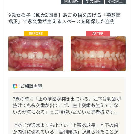
矯正歯科
小児歯科
小児矯正
9歳女の子【拡大2回目】あごの幅を広げる「顎顔面
矯正」で永久歯が生えるスペースを確保した症例
医療法人よつば徳祐会 松井歯科
TEL:0722572418
医療法人よつば徳祐会 松井歯科
TEL:0722572418
ご相談内容
7歳の時に「上の前歯が突き出ている。左下は乳歯が
抜けても永久歯が出てこず、左上奥歯も生えてこな
いのが気になる」とご相談いただいた患者様です。
上あごが通常よりも小さい「上顎劣成長」と下の歯
が内側に倒れている「舌側傾斜」が見られたことか