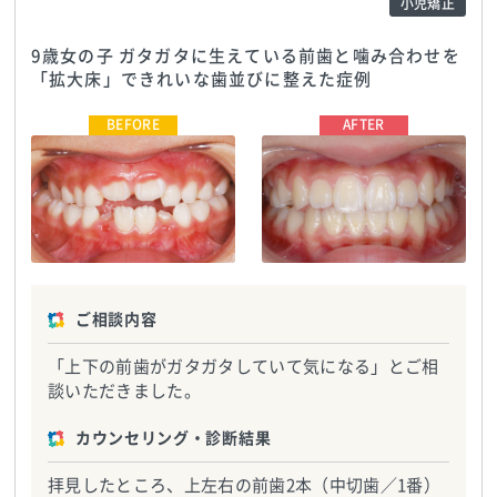
小児矯正
9歳女の子 ガタガタに生えている前歯と噛み合わせを
「拡大床」できれいな歯並びに整えた症例
エスペレ歯科・ホープデンタル
エスペレ歯科・ホープデンタル
クリニック
TEL:0484624183
クリニック
TEL:0484624183
ご相談内容
「上下の前歯がガタガタしていて気になる」とご相
談いただきました。
カウンセリング・診断結果
拝見したところ、上左右の前歯2本（中切歯／1番）