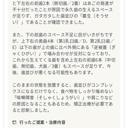
と下左右の前歯2本（側切歯／2番）はあごの発達が
不十分だったことが原因で永久歯の生えるスペース
が足りず、ガタガタした歯並びの「叢生（そうせ
い）」であることが確認できました。
また、下の前歯のスペース不足に目がいきがちです
が、上下右の奥歯4本（第1乳臼歯／D、第2乳臼歯／
E）は下の歯が上の歯に比べ外側にある「逆被蓋（ぎ
ゃくひがい）」で噛み合わせが反対になっており、
これから生えてくる歯を含め上左右の前歯6本（中切
歯、側切歯、犬歯／3番）もスペースが足りず、今
後、歯並びが悪くなる可能性もあります。
このままの状態を放置すると、歯並びがコンプレッ
クスになるだけでなく、食べ物をしっかり噛めない
「咀嚼障害（そしゃくしょうがい）」や肩こりなど
の原因となることもあるため、矯正治療が必要であ
ると診断しました。
行ったご提案・治療内容