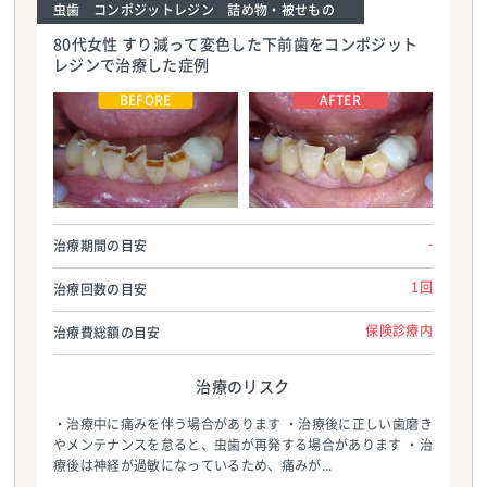
虫歯 コンポジットレジン 詰め物・被せもの
80代女性 すり減って変色した下前歯をコンポジット
レジンで治療した症例
エスペレ歯科・ホープデンタルクリニック
エスペレ歯科・ホープデンタルクリニック
TEL:0484624183
TEL:0484624183
-
治療期間の目安
1回
治療回数の目安
保険診療内
治療費総額の目安
治療のリスク
・治療中に痛みを伴う場合があります ・治療後に正しい歯磨き
やメンテナンスを怠ると、虫歯が再発する場合があります ・治
療後は神経が過敏になっているため、痛みが...