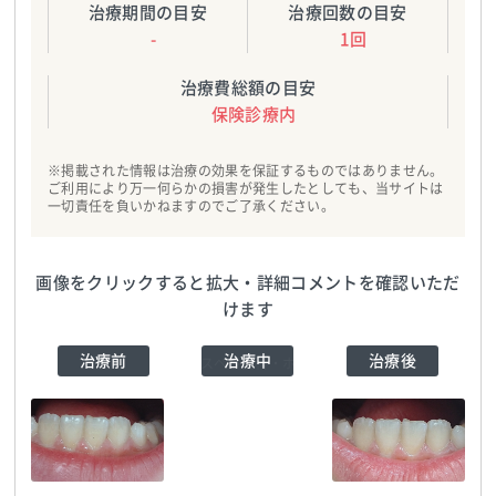
治療期間の目安
治療回数の目安
-
1回
治療費総額の目安
保険診療内
※掲載された情報は治療の効果を保証するものではありません。
ご利用により万一何らかの損害が発生したとしても、当サイトは
一切責任を負いかねますのでご了承ください。
画像をクリックすると拡大・詳細コメントを確認いただ
けます
治療前
治療中
治療後
エスペレ歯科・ホー
プデンタルクリニッ
ク
TEL:0484624183
エスペレ歯科・ホー
エスペレ歯科・ホー
プデンタルクリニッ
プデンタルクリニッ
エスペレ歯科・ホー
エスペレ歯科・ホー
ク
TEL:0484624183
ク
TEL:0484624183
プデンタルクリニッ
プデンタルクリニッ