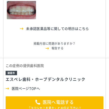
ク
TEL:0484624183
ク
TEL:0484624183
エスペレ歯科・ホー
プデンタルクリニッ
ク
TEL:0484624183
未承認医薬品等に関しての明示はこちら
掲載内容に問題がありますか？
報告する
この症例の提供歯科医院
朝霞市
エスペレ歯科・ホープデンタルクリニック
医院ページTOPへ
医院へ電話する
「ココシカ！を見た」とお伝え下さい！