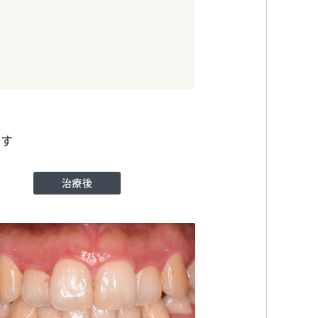
ます
治療後