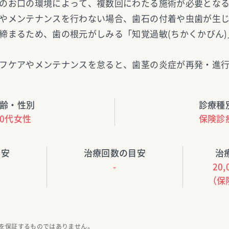
のお口の環境によって、複数回にわたる施術が必要とな
やメンテナンスを行わない場合、歯石の付着や虫歯が生
締まるため、歯の根元がしみる「知覚過敏(ちかくかびん
フケアやメンテナンスを怠ると、歯茎の炎症が再発・進
齢・性別
診療種
30代女性
保険診
目安
治療回数の目安
治
-
20,
（保
を保証するものではありません。