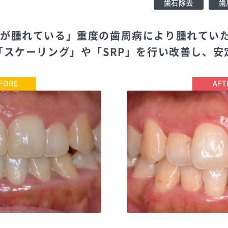
歯石除去
歯
茎が腫れている」重度の歯周病により腫れてい
「スケーリング」や「SRP」を行い改善し、安
TEL:0444116480
ブレーメン通りのたぶち歯科