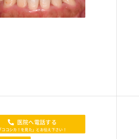
ーメン通りのたぶち歯科
TEL:0444116480
医院へ電話する
「ココシカ！を見た」とお伝え下さい！