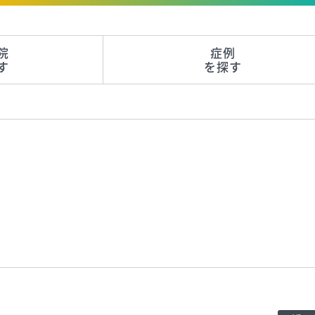
院
症例
す
を探す