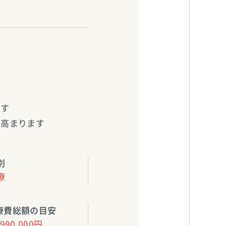
す
ます
が高まります
別
療
療費総額の目安
990,000円