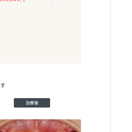
ます
治療後