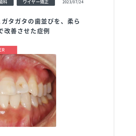
歯科
ワイヤー矯正
2023/07/24
とガタガタの歯並びを、柔ら
で改善させた症例
TEL:0862221182