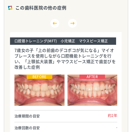
この歯科医院の他の症例
口腔筋トレーニング(MFT) 小児矯正 マウスピース矯正
7歳女の子「上の前歯のデコボコが気になる」マイオ
ブレースを使用しながら口腔機能トレーニングを行
い、「上顎拡大装置」やマウスピース矯正で歯並びを
改善した症例
名古屋オルカ歯科矯正歯科
名古屋オルカ歯科矯正歯科
TEL:0527263711
TEL:0527263711
約2年
治療期間の目安
-
治療回数の目安