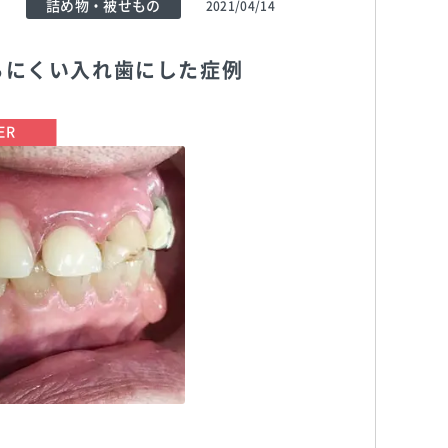
詰め物・被せもの
2021/04/14
ちにくい入れ歯にした症例
TEL:0338836088