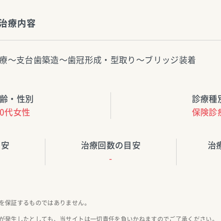
治療内容
療〜支台歯築造〜歯冠形成・型取り〜ブリッジ装着
齢・性別
診療種
40代女性
保険診
目安
治療回数の目安
治
-
を保証するものではありません。
が発生したとしても、当サイトは一切責任を負いかねますのでご了承ください。