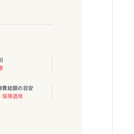
別
療
療費総額の目安
保険適用