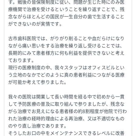
す。戦後の皆保険制度に従い、問題が生じた時にのみ医
療機関で治療を受けるということを繰り返すことで、残
念ながらほとんどの国民が一生自分の歯で生活すること
ができないのが実情です。
古市歯科医院では、がりがり削ることや血だらけになり
ながら痛い思いをする治療を繰り返し受けることでは、
長期的にみて患者様方に何も利益を提供できないと考え
ております。
現行の医療制度の中、我々スタッフはオフィスビルとい
う立地のなかでどのように真の患者利益につながる医療
が可能か考えて参りました。
我々の医院は開業して長い時間を経る中で初めから一貫
して予防医療の普及に取り組んで参りましたが、残念な
がら治療でお見えになる患者様の約8割程度が他院で行わ
れた治療の経時的理由による再治療、又は不適切なもの
のやり直し治療であります。
そうしたお口の中をメインテナンスできるレベルに改善