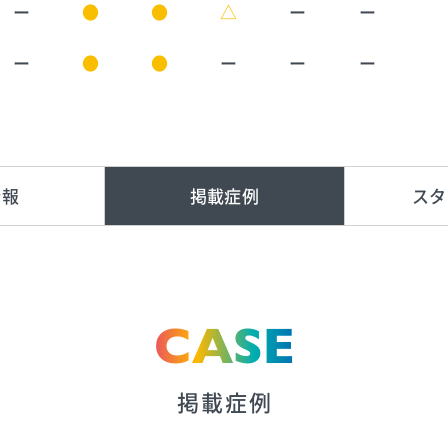
ー
●
●
△
ー
ー
ー
●
●
ー
ー
ー
情報
掲載症例
スタ
CASE
掲載症例