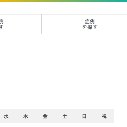
院
症例
す
を探す
水
木
金
土
日
祝