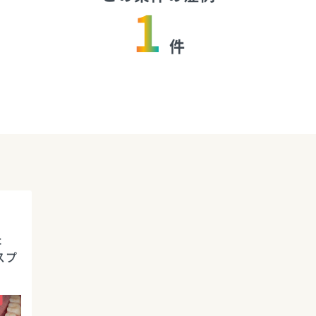
1
件
た
スプ