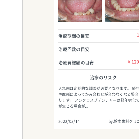
鈴木歯科クリニック
鈴木歯科クリニック
TEL:0337857764
TEL:0337857764
治療期間の目安
治療回数の目安
￥120
治療費総額の目安
治療のリスク
入れ歯は定期的な調整が必要となります。 経
や摩耗によってかみ合わせが合わなくなる場合
ります。 ノンクラスプデンチャーは経年劣化
が生じる場合が...
2022/03/14
by.鈴木歯科クリ