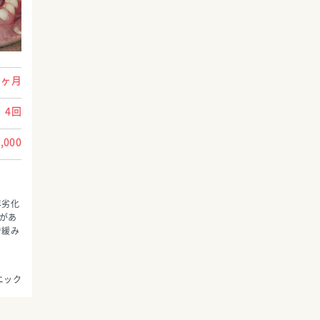
1ヶ月
4回
,000
年劣化
があ
で緩み
ニック