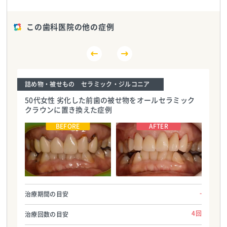
この歯科医院の他の症例
詰め物・被せもの セラミック・ジルコニア
50代女性 劣化した前歯の被せ物をオールセラミック
クラウンに置き換えた症例
十日市場ファミリー歯科
十日市場ファミリー歯科
TEL:0455118789
TEL:0455118789
-
治療期間の目安
4回
治療回数の目安