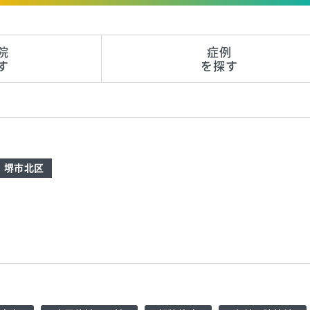
院
症例
す
を探す
堺市北区