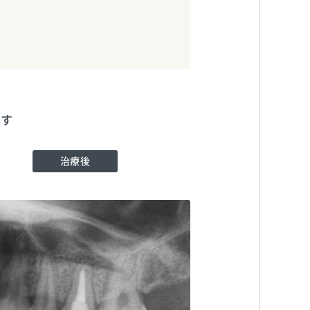
ます
治療後