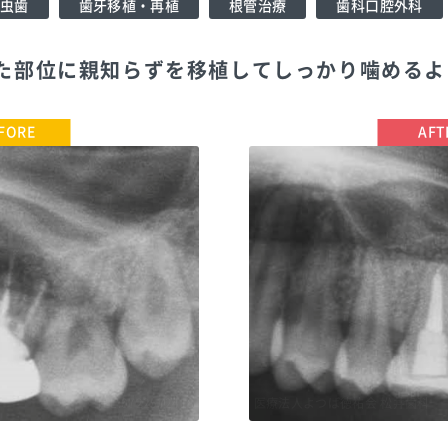
虫歯
歯牙移植・再植
根管治療
歯科口腔外科
した部位に親知らずを移植してしっかり噛める
TEL:0722572418
医療法人よつば徳祐会 松井歯科