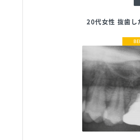
20代女性 抜歯
医療法人よつば徳祐会 松井歯科