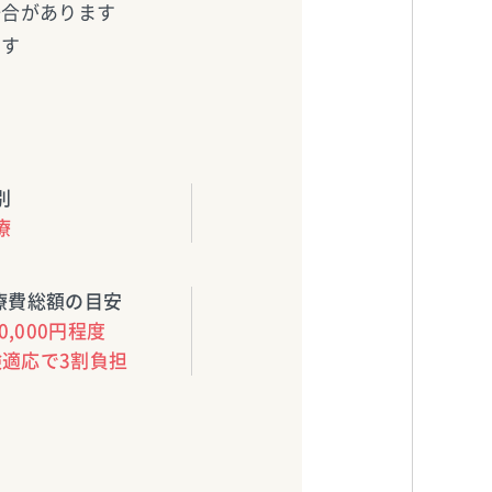
場合があります
ます
別
療
療費総額の目安
0,000円程度
険適応で3割負担